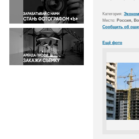
Правосудие
Происшествия и конфликты
Категория:
Эконом
Религия
Место:
Россия, В
Сообщить об оши
Светская жизнь
Спорт
Ещё фото
Экология
Экономика и бизнес