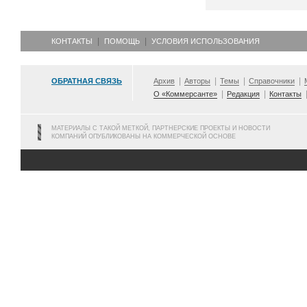
КОНТАКТЫ
ПОМОЩЬ
УСЛОВИЯ ИСПОЛЬЗОВАНИЯ
ОБРАТНАЯ СВЯЗЬ
Архив
Авторы
Темы
Справочники
О «Коммерсанте»
Редакция
Контакты
МАТЕРИАЛЫ С ТАКОЙ МЕТКОЙ, ПАРТНЕРСКИЕ ПРОЕКТЫ И НОВОСТИ
КОМПАНИЙ ОПУБЛИКОВАНЫ НА КОММЕРЧЕСКОЙ ОСНОВЕ