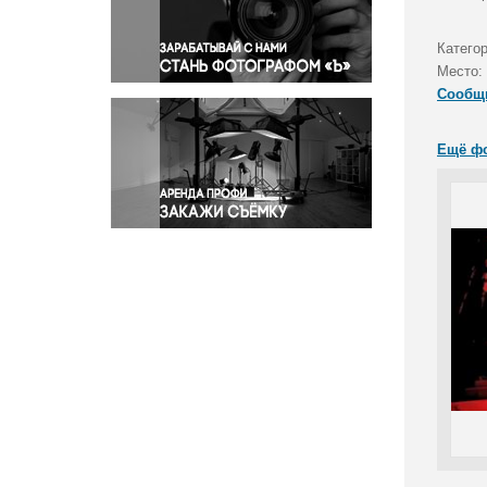
Правосудие
Происшествия и конфликты
Катего
Религия
Место:
Сообщ
Светская жизнь
Спорт
Ещё ф
Экология
Экономика и бизнес