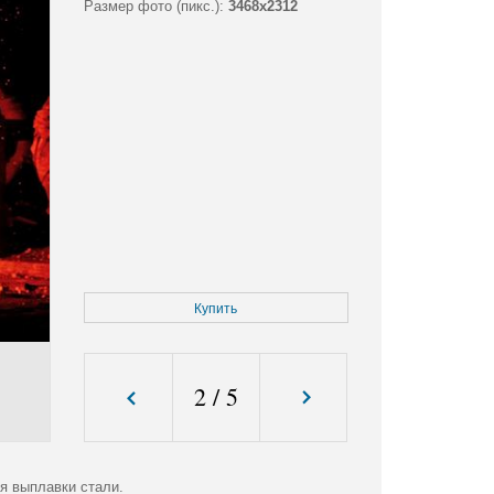
Размер фото (пикс.):
3468x2312
Купить
2
/
5
я выплавки стали.