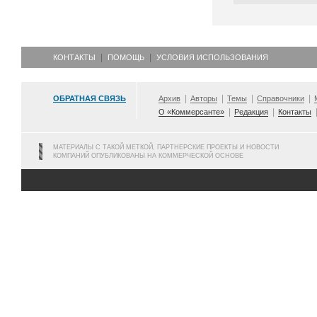
КОНТАКТЫ
ПОМОЩЬ
УСЛОВИЯ ИСПОЛЬЗОВАНИЯ
ОБРАТНАЯ СВЯЗЬ
Архив
Авторы
Темы
Справочники
О «Коммерсанте»
Редакция
Контакты
МАТЕРИАЛЫ С ТАКОЙ МЕТКОЙ, ПАРТНЕРСКИЕ ПРОЕКТЫ И НОВОСТИ
КОМПАНИЙ ОПУБЛИКОВАНЫ НА КОММЕРЧЕСКОЙ ОСНОВЕ