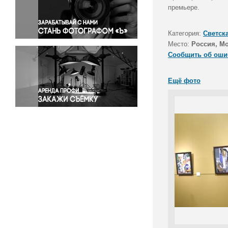
Правосудие
премьере.
Происшествия и конфликты
Религия
Категория:
Светск
Место:
Россия, М
Светская жизнь
Сообщить об оши
Спорт
Экология
Ещё фото
Экономика и бизнес