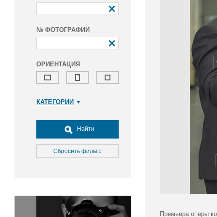
№ ФОТОГРАФИИ
ОРИЕНТАЦИЯ
КАТЕГОРИИ
Армия и ВПК
Досуг, туризм и отдых
Найти
Культура
Медицина
Сбросить фильтр
Наука
Образование
Общество
Окружающая среда
Политика
Премьера оперы ко