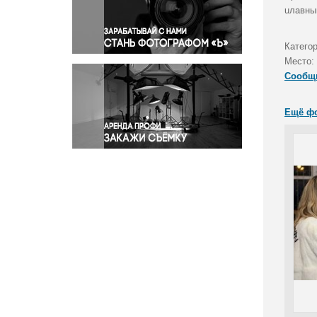
Правосудие
uлавны
Происшествия и конфликты
Религия
Катего
Место:
Светская жизнь
Сообщ
Спорт
Экология
Ещё ф
Экономика и бизнес