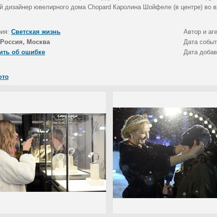
й дизайнер ювелирного дома Chopard Каролина Шойфеле (в центре) во в
рия:
Светская жизнь
Автор и аг
Россия, Москва
Дата собы
ить об ошибке
Дата доба
ото