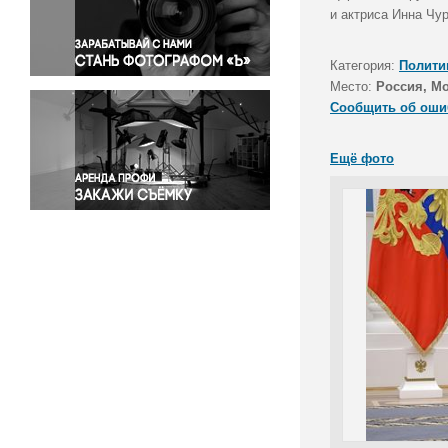
Правосудие
и актриса Инна Чур
Происшествия и конфликты
Религия
Категория:
Полити
Место:
Россия, М
Светская жизнь
Сообщить об оши
Спорт
Экология
Ещё фото
Экономика и бизнес