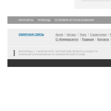
КОНТАКТЫ
ПОМОЩЬ
УСЛОВИЯ ИСПОЛЬЗОВАНИЯ
ОБРАТНАЯ СВЯЗЬ
Архив
Авторы
Темы
Справочники
О «Коммерсанте»
Редакция
Контакты
МАТЕРИАЛЫ С ТАКОЙ МЕТКОЙ, ПАРТНЕРСКИЕ ПРОЕКТЫ И НОВОСТИ
КОМПАНИЙ ОПУБЛИКОВАНЫ НА КОММЕРЧЕСКОЙ ОСНОВЕ