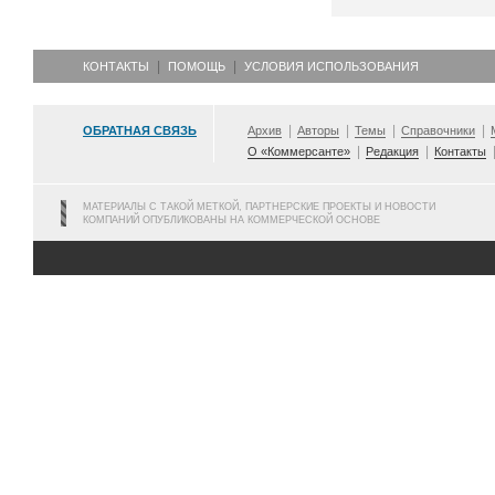
КОНТАКТЫ
ПОМОЩЬ
УСЛОВИЯ ИСПОЛЬЗОВАНИЯ
ОБРАТНАЯ СВЯЗЬ
Архив
Авторы
Темы
Справочники
О «Коммерсанте»
Редакция
Контакты
МАТЕРИАЛЫ С ТАКОЙ МЕТКОЙ, ПАРТНЕРСКИЕ ПРОЕКТЫ И НОВОСТИ
КОМПАНИЙ ОПУБЛИКОВАНЫ НА КОММЕРЧЕСКОЙ ОСНОВЕ