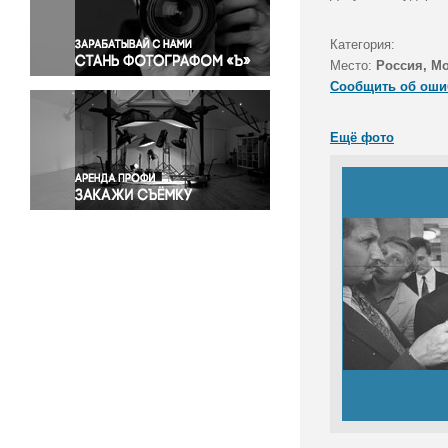
Правосудие
Происшествия и конфликты
Категория:
Религия
Место:
Россия, М
Сообщить об оши
Светская жизнь
Спорт
Ещё фото
Экология
Экономика и бизнес