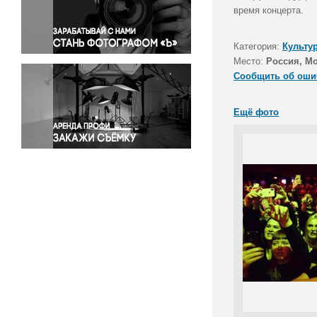
Правосудие
время концерта.
Происшествия и конфликты
Религия
Категория:
Культу
Место:
Россия, М
Светская жизнь
Сообщить об оши
Спорт
Экология
Ещё фото
Экономика и бизнес