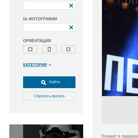
№ ФОТОГРАФИИ
ОРИЕНТАЦИЯ
КАТЕГОРИИ
Армия и ВПК
Досуг, туризм и отдых
Найти
Культура
Медицина
Сбросить фильтр
Наука
Образование
Общество
Окружающая среда
Политика
Концерт в поддерж