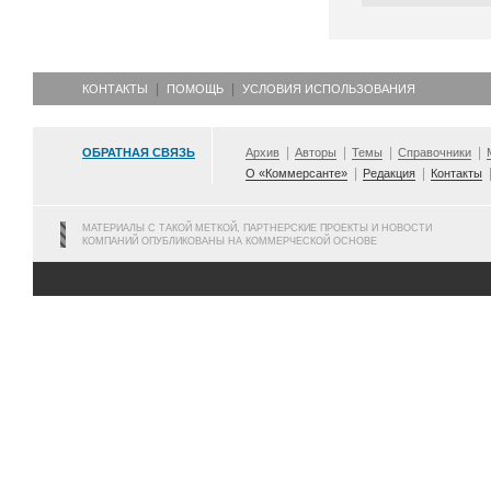
КОНТАКТЫ
ПОМОЩЬ
УСЛОВИЯ ИСПОЛЬЗОВАНИЯ
ОБРАТНАЯ СВЯЗЬ
Архив
Авторы
Темы
Справочники
О «Коммерсанте»
Редакция
Контакты
МАТЕРИАЛЫ С ТАКОЙ МЕТКОЙ, ПАРТНЕРСКИЕ ПРОЕКТЫ И НОВОСТИ
КОМПАНИЙ ОПУБЛИКОВАНЫ НА КОММЕРЧЕСКОЙ ОСНОВЕ