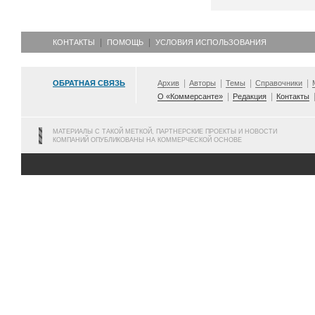
КОНТАКТЫ
ПОМОЩЬ
УСЛОВИЯ ИСПОЛЬЗОВАНИЯ
ОБРАТНАЯ СВЯЗЬ
Архив
Авторы
Темы
Справочники
О «Коммерсанте»
Редакция
Контакты
МАТЕРИАЛЫ С ТАКОЙ МЕТКОЙ, ПАРТНЕРСКИЕ ПРОЕКТЫ И НОВОСТИ
КОМПАНИЙ ОПУБЛИКОВАНЫ НА КОММЕРЧЕСКОЙ ОСНОВЕ