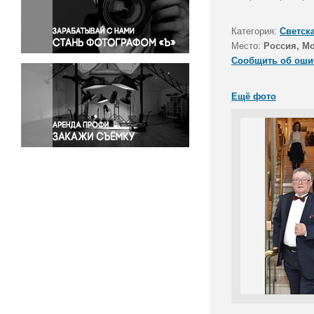
Правосудие
Происшествия и конфликты
Категория:
Светск
Религия
Место:
Россия, М
Сообщить об оши
Светская жизнь
Спорт
Ещё фото
Экология
Экономика и бизнес