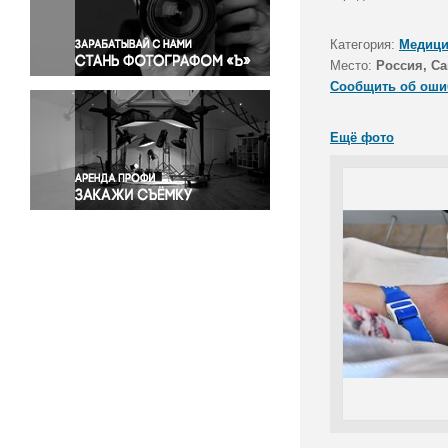
Правосудие
Происшествия и конфликты
Категория:
Медици
Религия
Место:
Россия, Са
Сообщить об оши
Светская жизнь
Спорт
Ещё фото
Экология
Экономика и бизнес