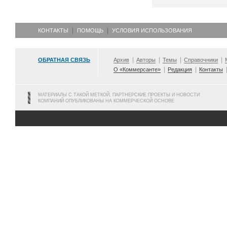
КОНТАКТЫ
ПОМОЩЬ
УСЛОВИЯ ИСПОЛЬЗОВАНИЯ
ОБРАТНАЯ СВЯЗЬ
Архив
Авторы
Темы
Справочники
О «Коммерсанте»
Редакция
Контакты
МАТЕРИАЛЫ С ТАКОЙ МЕТКОЙ, ПАРТНЕРСКИЕ ПРОЕКТЫ И НОВОСТИ
КОМПАНИЙ ОПУБЛИКОВАНЫ НА КОММЕРЧЕСКОЙ ОСНОВЕ