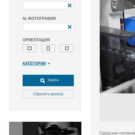
№ ФОТОГРАФИИ
ОРИЕНТАЦИЯ
КАТЕГОРИИ
Армия и ВПК
Досуг, туризм и отдых
Найти
Культура
Медицина
Сбросить фильтр
Наука
Образование
Общество
Окружающая среда
Политика
Городская поликли