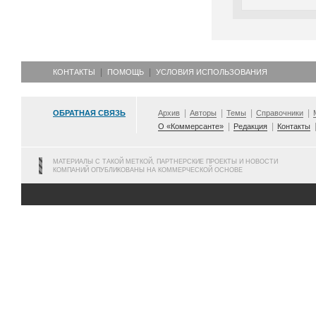
КОНТАКТЫ
ПОМОЩЬ
УСЛОВИЯ ИСПОЛЬЗОВАНИЯ
ОБРАТНАЯ СВЯЗЬ
Архив
Авторы
Темы
Справочники
О «Коммерсанте»
Редакция
Контакты
МАТЕРИАЛЫ С ТАКОЙ МЕТКОЙ, ПАРТНЕРСКИЕ ПРОЕКТЫ И НОВОСТИ
КОМПАНИЙ ОПУБЛИКОВАНЫ НА КОММЕРЧЕСКОЙ ОСНОВЕ