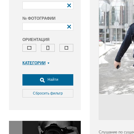
№ ФОТОГРАФИИ
ОРИЕНТАЦИЯ
КАТЕГОРИИ
Армия и ВПК
Досуг, туризм и отдых
Найти
Культура
Медицина
Сбросить фильтр
Наука
Образование
Общество
Окружающая среда
Политика
Слушание по сущес