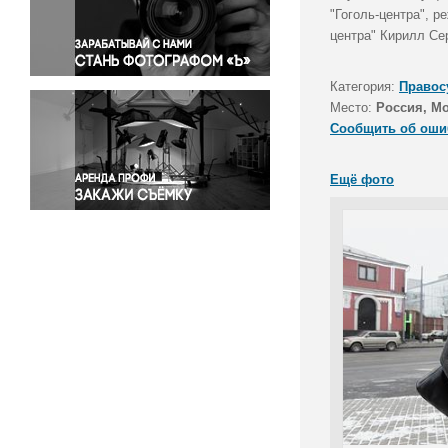
Правосудие
"Гоголь-центра", 
центра" Кирилл Се
Происшествия и конфликты
Религия
Категория:
Правос
Светская жизнь
Место:
Россия, М
Спорт
Сообщить об оши
Экология
Экономика и бизнес
Ещё фото