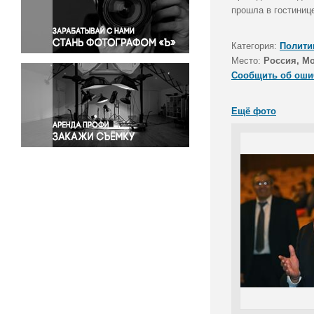
Правосудие
прошла в гостиниц
Происшествия и конфликты
Религия
Категория:
Полити
Место:
Россия, М
Светская жизнь
Сообщить об оши
Спорт
Экология
Ещё фото
Экономика и бизнес