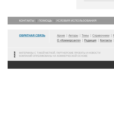
КОНТАКТЫ
ПОМОЩЬ
УСЛОВИЯ ИСПОЛЬЗОВАНИЯ
ОБРАТНАЯ СВЯЗЬ
Архив
Авторы
Темы
Справочники
О «Коммерсанте»
Редакция
Контакты
МАТЕРИАЛЫ С ТАКОЙ МЕТКОЙ, ПАРТНЕРСКИЕ ПРОЕКТЫ И НОВОСТИ
КОМПАНИЙ ОПУБЛИКОВАНЫ НА КОММЕРЧЕСКОЙ ОСНОВЕ