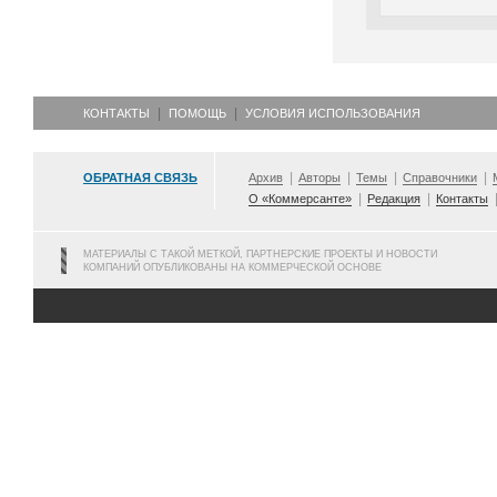
КОНТАКТЫ
ПОМОЩЬ
УСЛОВИЯ ИСПОЛЬЗОВАНИЯ
ОБРАТНАЯ СВЯЗЬ
Архив
Авторы
Темы
Справочники
О «Коммерсанте»
Редакция
Контакты
МАТЕРИАЛЫ С ТАКОЙ МЕТКОЙ, ПАРТНЕРСКИЕ ПРОЕКТЫ И НОВОСТИ
КОМПАНИЙ ОПУБЛИКОВАНЫ НА КОММЕРЧЕСКОЙ ОСНОВЕ