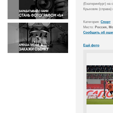
Правосудие
(Екатеринбург) на
Крыховяк (справа) 
Происшествия и конфликты
Религия
Категория:
Спорт
Светская жизнь
Место:
Россия, М
Спорт
Сообщить об оши
Экология
Экономика и бизнес
Ещё фото