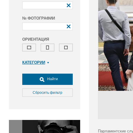
№ ФОТОГРАФИИ
ОРИЕНТАЦИЯ
КАТЕГОРИИ
Армия и ВПК
Досуг, туризм и отдых
Найти
Культура
Медицина
Сбросить фильтр
Наука
Образование
Общество
Окружающая среда
Политика
Парламентские слу