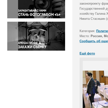
Правосудие
законопроекту фра
Государственной д
Происшествия и конфликты
хозяйству Галина 
Религия
Никита Стасишин (
Светская жизнь
Спорт
Категория:
Полити
Экология
Место:
Россия, М
Экономика и бизнес
Сообщить об оши
Ещё фото