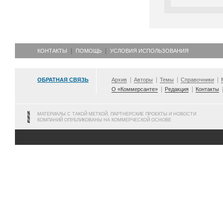
КОНТАКТЫ
ПОМОЩЬ
УСЛОВИЯ ИСПОЛЬЗОВАНИЯ
ОБРАТНАЯ СВЯЗЬ
Архив
Авторы
Темы
Справочники
О «Коммерсанте»
Редакция
Контакты
МАТЕРИАЛЫ С ТАКОЙ МЕТКОЙ, ПАРТНЕРСКИЕ ПРОЕКТЫ И НОВОСТИ
КОМПАНИЙ ОПУБЛИКОВАНЫ НА КОММЕРЧЕСКОЙ ОСНОВЕ