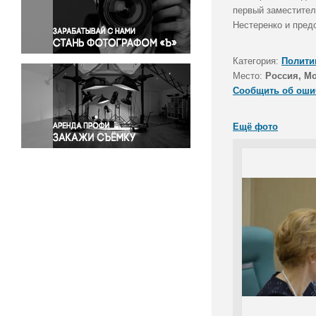
Правосудие
первый заместител
Нестеренко и пред
Происшествия и конфликты
Религия
Категория:
Полити
Светская жизнь
Место:
Россия, М
Спорт
Сообщить об оши
Экология
Экономика и бизнес
Ещё фото