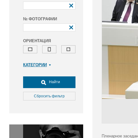
№ ФОТОГРАФИИ
ОРИЕНТАЦИЯ
КАТЕГОРИИ
Армия и ВПК
Досуг, туризм и отдых
Найти
Культура
Медицина
Сбросить фильтр
Наука
Образование
Общество
Окружающая среда
Политика
Пленарное заседан