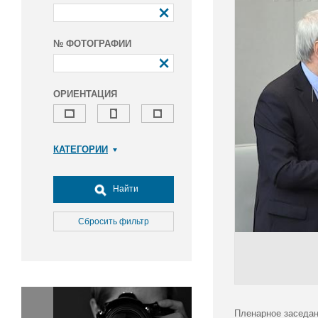
№ ФОТОГРАФИИ
ОРИЕНТАЦИЯ
КАТЕГОРИИ
Армия и ВПК
Досуг, туризм и отдых
Найти
Культура
Медицина
Сбросить фильтр
Наука
Образование
Общество
Окружающая среда
Политика
Пленарное заседан