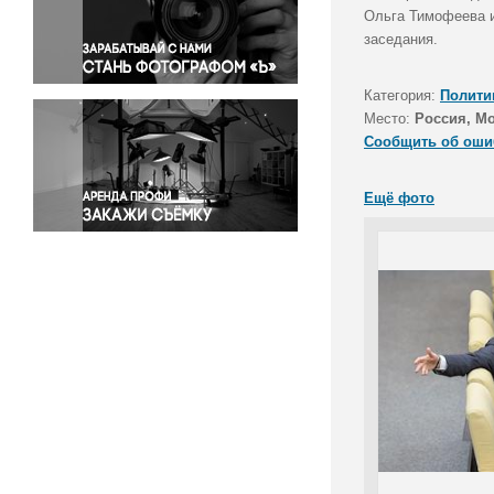
Правосудие
Ольга Тимофеева и
заседания.
Происшествия и конфликты
Религия
Категория:
Полити
Светская жизнь
Место:
Россия, М
Спорт
Сообщить об оши
Экология
Экономика и бизнес
Ещё фото