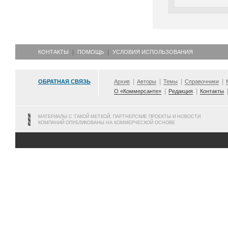
КОНТАКТЫ
ПОМОЩЬ
УСЛОВИЯ ИСПОЛЬЗОВАНИЯ
ОБРАТНАЯ СВЯЗЬ
Архив
Авторы
Темы
Справочники
О «Коммерсанте»
Редакция
Контакты
МАТЕРИАЛЫ С ТАКОЙ МЕТКОЙ, ПАРТНЕРСКИЕ ПРОЕКТЫ И НОВОСТИ
КОМПАНИЙ ОПУБЛИКОВАНЫ НА КОММЕРЧЕСКОЙ ОСНОВЕ