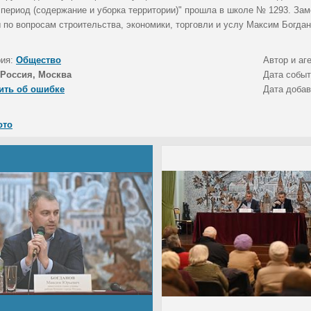
 период (содержание и уборка территории)" прошла в школе № 1293. Зам
 по вопросам строительства, экономики, торговли и услу Максим Богдан
рия:
Общество
Автор и аг
Россия, Москва
Дата собы
ить об ошибке
Дата доба
ото