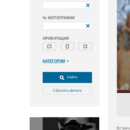
№ ФОТОГРАФИИ
ОРИЕНТАЦИЯ
КАТЕГОРИИ
Армия и ВПК
Досуг, туризм и отдых
Найти
Культура
Медицина
Сбросить фильтр
Наука
Образование
Общество
Окружающая среда
Политика
Встреч