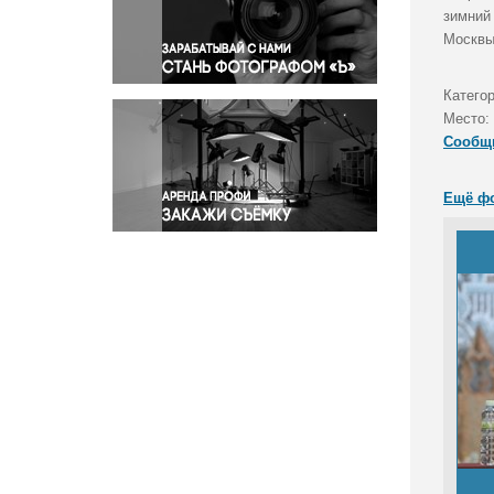
Правосудие
зимний
Москвы
Происшествия и конфликты
Религия
Катего
Светская жизнь
Место:
Спорт
Сообщ
Экология
Экономика и бизнес
Ещё ф