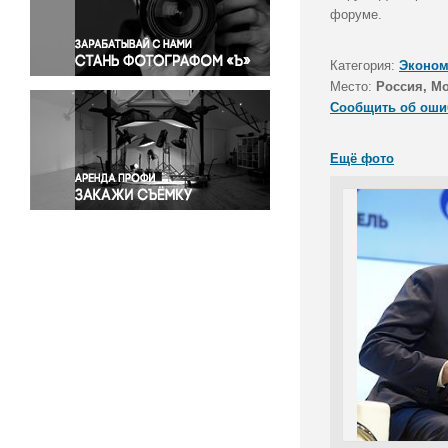
Правосудие
форуме.
Происшествия и конфликты
Религия
Категория:
Эконом
Место:
Россия, М
Светская жизнь
Сообщить об оши
Спорт
Экология
Ещё фото
Экономика и бизнес