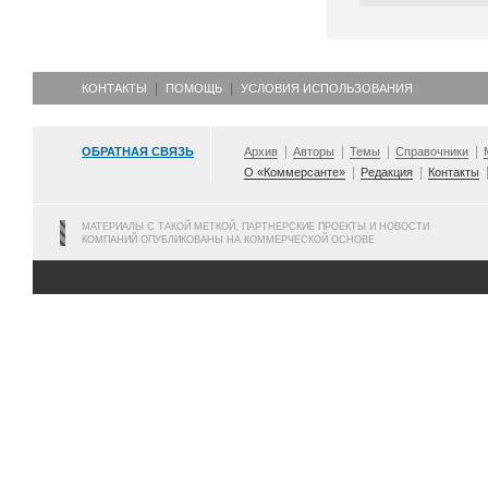
КОНТАКТЫ
ПОМОЩЬ
УСЛОВИЯ ИСПОЛЬЗОВАНИЯ
ОБРАТНАЯ СВЯЗЬ
Архив
Авторы
Темы
Справочники
О «Коммерсанте»
Редакция
Контакты
МАТЕРИАЛЫ С ТАКОЙ МЕТКОЙ, ПАРТНЕРСКИЕ ПРОЕКТЫ И НОВОСТИ
КОМПАНИЙ ОПУБЛИКОВАНЫ НА КОММЕРЧЕСКОЙ ОСНОВЕ