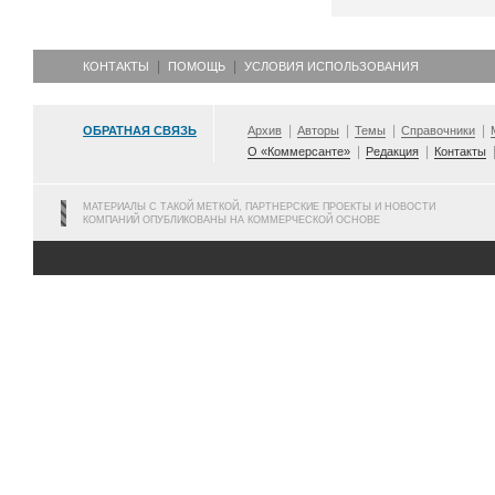
КОНТАКТЫ
ПОМОЩЬ
УСЛОВИЯ ИСПОЛЬЗОВАНИЯ
ОБРАТНАЯ СВЯЗЬ
Архив
Авторы
Темы
Справочники
О «Коммерсанте»
Редакция
Контакты
МАТЕРИАЛЫ С ТАКОЙ МЕТКОЙ, ПАРТНЕРСКИЕ ПРОЕКТЫ И НОВОСТИ
КОМПАНИЙ ОПУБЛИКОВАНЫ НА КОММЕРЧЕСКОЙ ОСНОВЕ