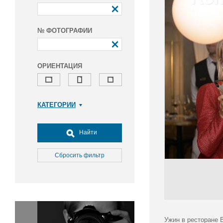
№ ФОТОГРАФИИ
ОРИЕНТАЦИЯ
КАТЕГОРИИ
Армия и ВПК
Досуг, туризм и отдых
Найти
Культура
Медицина
Сбросить фильтр
Наука
Образование
Общество
Окружающая среда
Политика
Ужин в ресторане 