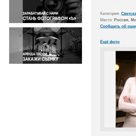
Правосудие
Происшествия и конфликты
Категория:
Светск
Религия
Место:
Россия, М
Сообщить об оши
Светская жизнь
Спорт
Ещё фото
Экология
Экономика и бизнес