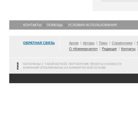
КОНТАКТЫ
ПОМОЩЬ
УСЛОВИЯ ИСПОЛЬЗОВАНИЯ
ОБРАТНАЯ СВЯЗЬ
Архив
Авторы
Темы
Справочники
О «Коммерсанте»
Редакция
Контакты
МАТЕРИАЛЫ С ТАКОЙ МЕТКОЙ, ПАРТНЕРСКИЕ ПРОЕКТЫ И НОВОСТИ
КОМПАНИЙ ОПУБЛИКОВАНЫ НА КОММЕРЧЕСКОЙ ОСНОВЕ