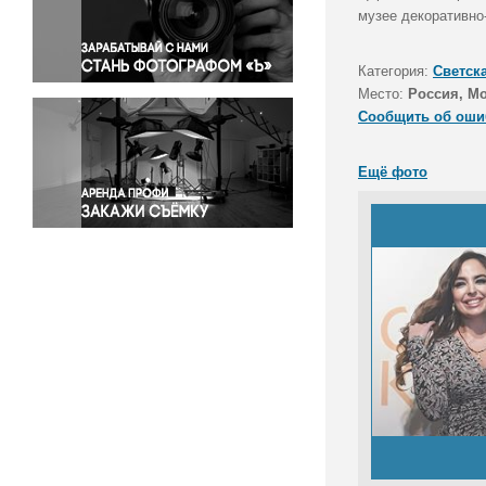
Правосудие
музее декоративно
Происшествия и конфликты
Религия
Категория:
Светск
Место:
Россия, М
Светская жизнь
Сообщить об оши
Спорт
Экология
Ещё фото
Экономика и бизнес