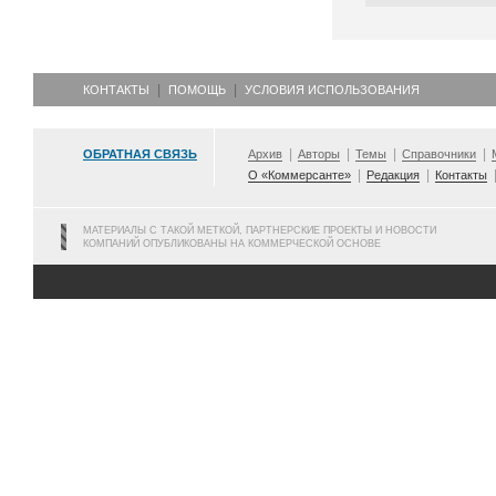
КОНТАКТЫ
ПОМОЩЬ
УСЛОВИЯ ИСПОЛЬЗОВАНИЯ
ОБРАТНАЯ СВЯЗЬ
Архив
Авторы
Темы
Справочники
О «Коммерсанте»
Редакция
Контакты
МАТЕРИАЛЫ С ТАКОЙ МЕТКОЙ, ПАРТНЕРСКИЕ ПРОЕКТЫ И НОВОСТИ
КОМПАНИЙ ОПУБЛИКОВАНЫ НА КОММЕРЧЕСКОЙ ОСНОВЕ