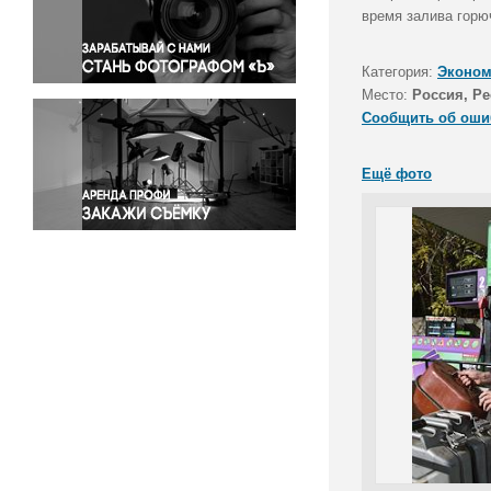
Правосудие
время залива горюч
Происшествия и конфликты
Религия
Категория:
Эконом
Место:
Россия, Р
Светская жизнь
Сообщить об оши
Спорт
Экология
Ещё фото
Экономика и бизнес