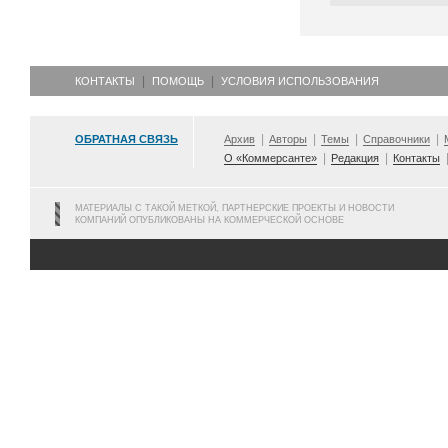
КОНТАКТЫ
ПОМОЩЬ
УСЛОВИЯ ИСПОЛЬЗОВАНИЯ
ОБРАТНАЯ СВЯЗЬ
Архив
Авторы
Темы
Справочники
О «Коммерсанте»
Редакция
Контакты
МАТЕРИАЛЫ С ТАКОЙ МЕТКОЙ, ПАРТНЕРСКИЕ ПРОЕКТЫ И НОВОСТИ
КОМПАНИЙ ОПУБЛИКОВАНЫ НА КОММЕРЧЕСКОЙ ОСНОВЕ