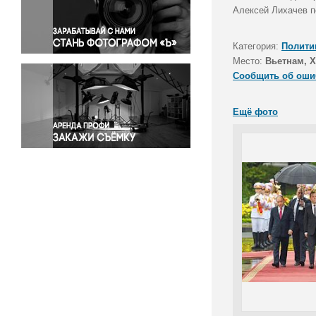
Правосудие
Алексей Лихачев п
Происшествия и конфликты
Религия
Категория:
Полити
Место:
Вьетнам, 
Светская жизнь
Сообщить об оши
Спорт
Экология
Ещё фото
Экономика и бизнес