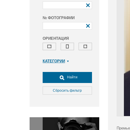
№ ФОТОГРАФИИ
ОРИЕНТАЦИЯ
КАТЕГОРИИ
Армия и ВПК
Досуг, туризм и отдых
Найти
Культура
Медицина
Сбросить фильтр
Наука
Образование
Общество
Окружающая среда
Политика
Премье