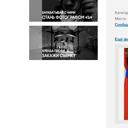
Правосудие
Происшествия и конфликты
Катего
Религия
Место:
Сообщ
Светская жизнь
Спорт
Ещё ф
Экология
Экономика и бизнес