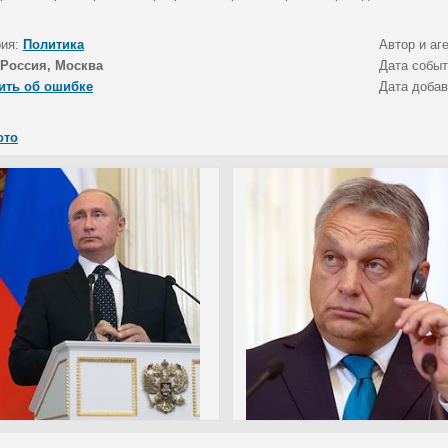
рия:
Политика
Автор и аг
Россия, Москва
Дата собы
ить об ошибке
Дата доба
ото