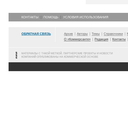
КОНТАКТЫ
ПОМОЩЬ
УСЛОВИЯ ИСПОЛЬЗОВАНИЯ
ОБРАТНАЯ СВЯЗЬ
Архив
Авторы
Темы
Справочники
О «Коммерсанте»
Редакция
Контакты
МАТЕРИАЛЫ С ТАКОЙ МЕТКОЙ, ПАРТНЕРСКИЕ ПРОЕКТЫ И НОВОСТИ
КОМПАНИЙ ОПУБЛИКОВАНЫ НА КОММЕРЧЕСКОЙ ОСНОВЕ