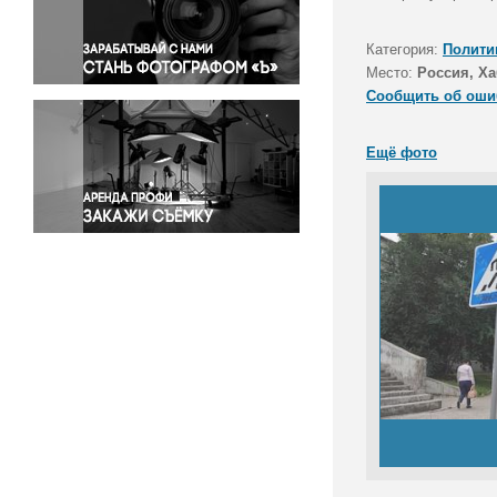
Правосудие
Происшествия и конфликты
Категория:
Полити
Религия
Место:
Россия, Ха
Сообщить об оши
Светская жизнь
Спорт
Ещё фото
Экология
Экономика и бизнес