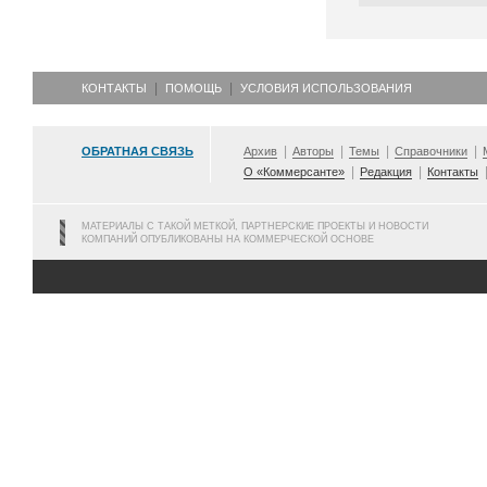
КОНТАКТЫ
ПОМОЩЬ
УСЛОВИЯ ИСПОЛЬЗОВАНИЯ
ОБРАТНАЯ СВЯЗЬ
Архив
Авторы
Темы
Справочники
О «Коммерсанте»
Редакция
Контакты
МАТЕРИАЛЫ С ТАКОЙ МЕТКОЙ, ПАРТНЕРСКИЕ ПРОЕКТЫ И НОВОСТИ
КОМПАНИЙ ОПУБЛИКОВАНЫ НА КОММЕРЧЕСКОЙ ОСНОВЕ