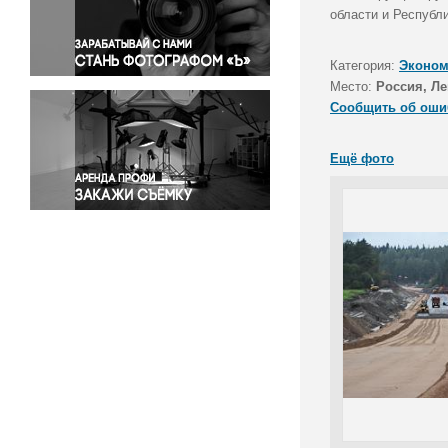
Правосудие
области и Республ
Происшествия и конфликты
Религия
Категория:
Эконом
Место:
Россия, Ле
Светская жизнь
Сообщить об оши
Спорт
Экология
Ещё фото
Экономика и бизнес