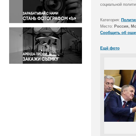
Правосудие
социальной полити
Происшествия и конфликты
Религия
Категория:
Полити
Место:
Россия, М
Светская жизнь
Сообщить об оши
Спорт
Экология
Ещё фото
Экономика и бизнес