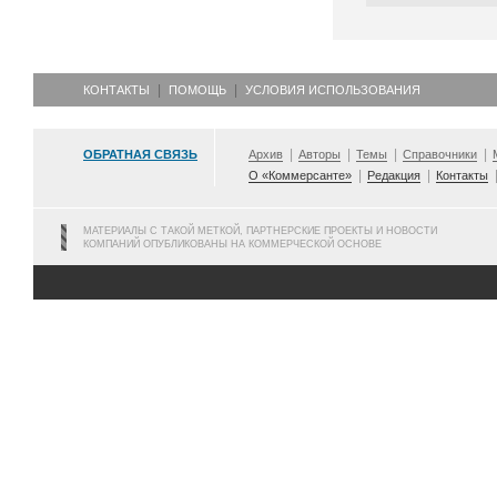
КОНТАКТЫ
ПОМОЩЬ
УСЛОВИЯ ИСПОЛЬЗОВАНИЯ
ОБРАТНАЯ СВЯЗЬ
Архив
Авторы
Темы
Справочники
О «Коммерсанте»
Редакция
Контакты
МАТЕРИАЛЫ С ТАКОЙ МЕТКОЙ, ПАРТНЕРСКИЕ ПРОЕКТЫ И НОВОСТИ
КОМПАНИЙ ОПУБЛИКОВАНЫ НА КОММЕРЧЕСКОЙ ОСНОВЕ