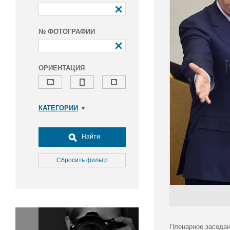
№ ФОТОГРАФИИ
ОРИЕНТАЦИЯ
КАТЕГОРИИ
Армия и ВПК
Досуг, туризм и отдых
Найти
Культура
Медицина
Сбросить фильтр
Наука
Образование
Общество
Окружающая среда
Политика
Пленарное заседан