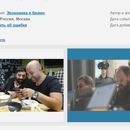
рия:
Экономика и бизнес
Автор и аг
Россия, Москва
Дата собы
ить об ошибке
Дата доба
ото