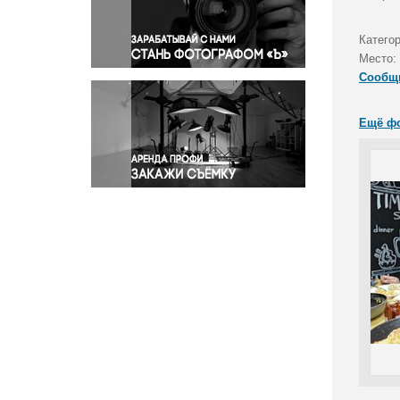
Правосудие
Происшествия и конфликты
Катего
Религия
Место:
Сообщ
Светская жизнь
Спорт
Ещё ф
Экология
Экономика и бизнес