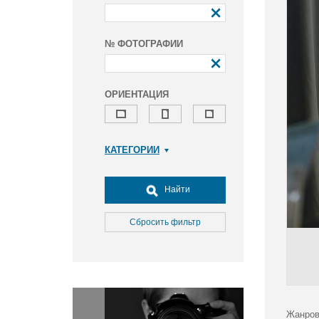
№ ФОТОГРАФИИ
ОРИЕНТАЦИЯ
КАТЕГОРИИ
Армия и ВПК
Досуг, туризм и отдых
Найти
Культура
Медицина
Сбросить фильтр
Наука
Образование
Общество
Окружающая среда
Политика
Жанров