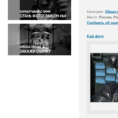
Правосудие
Происшествия и конфликты
Категория:
Общест
Религия
Место:
Россия, Р
Сообщить об оши
Светская жизнь
Спорт
Ещё фото
Экология
Экономика и бизнес