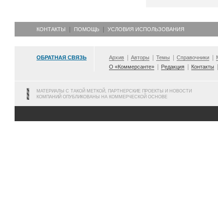
КОНТАКТЫ
ПОМОЩЬ
УСЛОВИЯ ИСПОЛЬЗОВАНИЯ
ОБРАТНАЯ СВЯЗЬ
Архив
Авторы
Темы
Справочники
О «Коммерсанте»
Редакция
Контакты
МАТЕРИАЛЫ С ТАКОЙ МЕТКОЙ, ПАРТНЕРСКИЕ ПРОЕКТЫ И НОВОСТИ
КОМПАНИЙ ОПУБЛИКОВАНЫ НА КОММЕРЧЕСКОЙ ОСНОВЕ