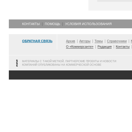
КОНТАКТЫ
ПОМОЩЬ
УСЛОВИЯ ИСПОЛЬЗОВАНИЯ
ОБРАТНАЯ СВЯЗЬ
Архив
Авторы
Темы
Справочники
О «Коммерсанте»
Редакция
Контакты
МАТЕРИАЛЫ С ТАКОЙ МЕТКОЙ, ПАРТНЕРСКИЕ ПРОЕКТЫ И НОВОСТИ
КОМПАНИЙ ОПУБЛИКОВАНЫ НА КОММЕРЧЕСКОЙ ОСНОВЕ