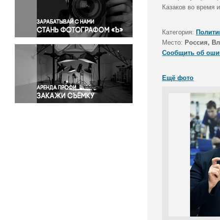
Правосудие
Казаков во время 
Происшествия и конфликты
Религия
Категория:
Полити
Место:
Россия, В
Светская жизнь
Сообщить об оши
Спорт
Экология
Ещё фото
Экономика и бизнес