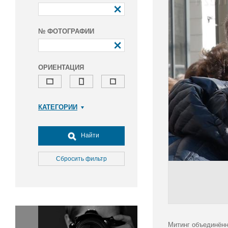
№ ФОТОГРАФИИ
ОРИЕНТАЦИЯ
КАТЕГОРИИ
Армия и ВПК
Досуг, туризм и отдых
Найти
Культура
Медицина
Сбросить фильтр
Наука
Образование
Общество
Окружающая среда
Политика
Митинг объединённ