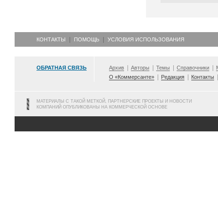
КОНТАКТЫ
ПОМОЩЬ
УСЛОВИЯ ИСПОЛЬЗОВАНИЯ
ОБРАТНАЯ СВЯЗЬ
Архив
Авторы
Темы
Справочники
О «Коммерсанте»
Редакция
Контакты
МАТЕРИАЛЫ С ТАКОЙ МЕТКОЙ, ПАРТНЕРСКИЕ ПРОЕКТЫ И НОВОСТИ
КОМПАНИЙ ОПУБЛИКОВАНЫ НА КОММЕРЧЕСКОЙ ОСНОВЕ