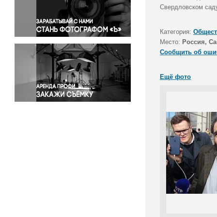
Правосудие
Свердловском саду
Происшествия и конфликты
Религия
Категория:
Общест
Место:
Россия, Са
Светская жизнь
Сообщить об оши
Спорт
Экология
Ещё фото
Экономика и бизнес