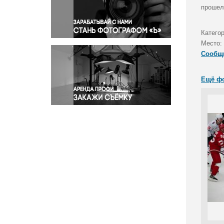
Правосудие
прошел
Происшествия и конфликты
Религия
Катего
Место:
Светская жизнь
Сообщ
Спорт
Экология
Ещё ф
Экономика и бизнес