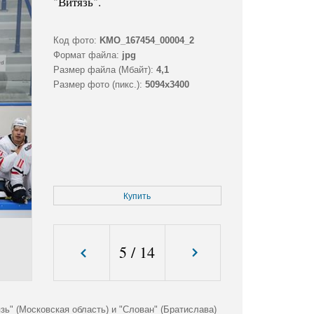
"Витязь".
Код фото:
KMO_167454_00004_2
Формат файла:
jpg
Размер файла (Мбайт):
4,1
Размер фото (пикс.):
5094x3400
Купить
5
/
14
ь" (Московская область) и "Слован" (Братислава)