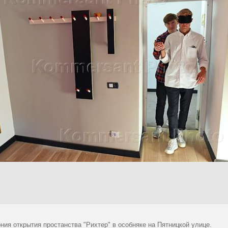
ния открытия простанства "Рихтер" в особняке на Пятницкой улице.