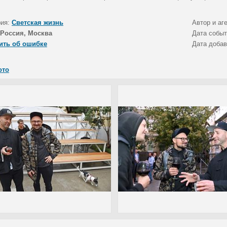
рия:
Светская жизнь
Автор и аг
Россия, Москва
Дата собы
ить об ошибке
Дата доба
ото