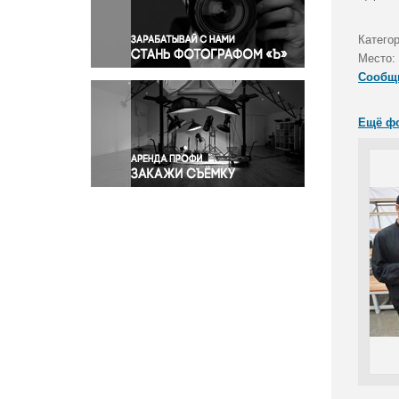
Правосудие
Происшествия и конфликты
Катего
Религия
Место:
Сообщ
Светская жизнь
Спорт
Ещё ф
Экология
Экономика и бизнес