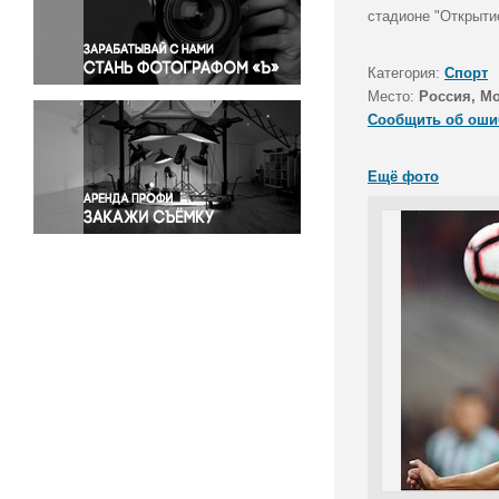
Правосудие
стадионе "Открыти
Происшествия и конфликты
Религия
Категория:
Спорт
Место:
Россия, М
Светская жизнь
Сообщить об оши
Спорт
Экология
Ещё фото
Экономика и бизнес