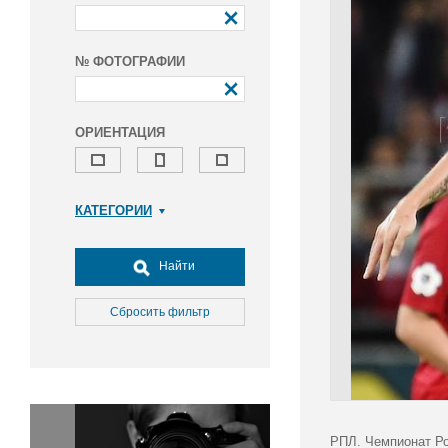
№ ФОТОГРАФИИ
ОРИЕНТАЦИЯ
КАТЕГОРИИ
Армия и ВПК
Досуг, туризм и отдых
Найти
Культура
Медицина
Сбросить фильтр
Наука
Образование
Общество
Окружающая среда
Политика
РПЛ. Чемпионат Ро