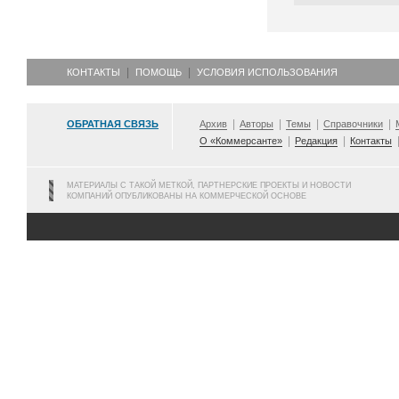
КОНТАКТЫ
ПОМОЩЬ
УСЛОВИЯ ИСПОЛЬЗОВАНИЯ
ОБРАТНАЯ СВЯЗЬ
Архив
Авторы
Темы
Справочники
О «Коммерсанте»
Редакция
Контакты
МАТЕРИАЛЫ С ТАКОЙ МЕТКОЙ, ПАРТНЕРСКИЕ ПРОЕКТЫ И НОВОСТИ
КОМПАНИЙ ОПУБЛИКОВАНЫ НА КОММЕРЧЕСКОЙ ОСНОВЕ