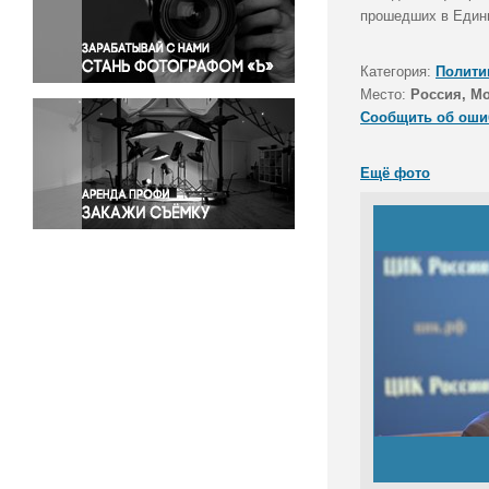
Правосудие
прошедших в Едины
Происшествия и конфликты
Религия
Категория:
Полити
Место:
Россия, М
Светская жизнь
Сообщить об оши
Спорт
Экология
Ещё фото
Экономика и бизнес