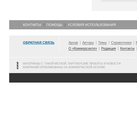
КОНТАКТЫ
ПОМОЩЬ
УСЛОВИЯ ИСПОЛЬЗОВАНИЯ
ОБРАТНАЯ СВЯЗЬ
Архив
Авторы
Темы
Справочники
О «Коммерсанте»
Редакция
Контакты
МАТЕРИАЛЫ С ТАКОЙ МЕТКОЙ, ПАРТНЕРСКИЕ ПРОЕКТЫ И НОВОСТИ
КОМПАНИЙ ОПУБЛИКОВАНЫ НА КОММЕРЧЕСКОЙ ОСНОВЕ