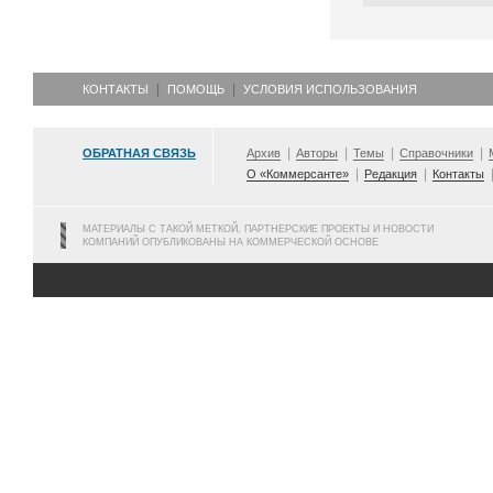
КОНТАКТЫ
ПОМОЩЬ
УСЛОВИЯ ИСПОЛЬЗОВАНИЯ
ОБРАТНАЯ СВЯЗЬ
Архив
Авторы
Темы
Справочники
О «Коммерсанте»
Редакция
Контакты
МАТЕРИАЛЫ С ТАКОЙ МЕТКОЙ, ПАРТНЕРСКИЕ ПРОЕКТЫ И НОВОСТИ
КОМПАНИЙ ОПУБЛИКОВАНЫ НА КОММЕРЧЕСКОЙ ОСНОВЕ