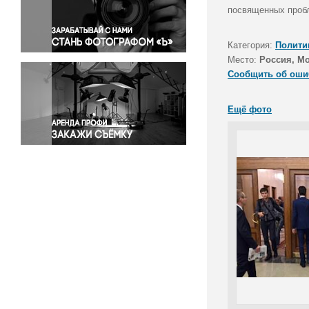
Правосудие
посвященных пробл
Происшествия и конфликты
Религия
Категория:
Полити
Место:
Россия, М
Светская жизнь
Сообщить об оши
Спорт
Экология
Ещё фото
Экономика и бизнес