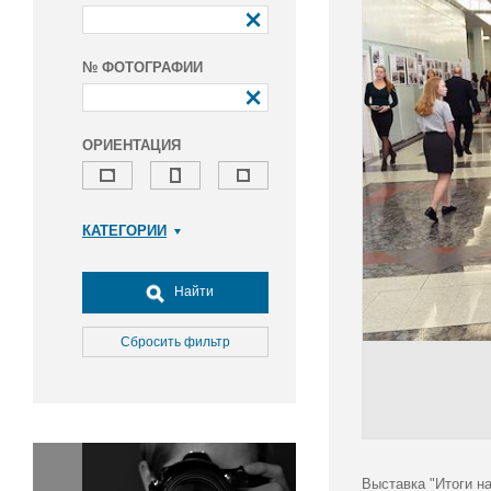
№ ФОТОГРАФИИ
ОРИЕНТАЦИЯ
КАТЕГОРИИ
Армия и ВПК
Досуг, туризм и отдых
Найти
Культура
Медицина
Сбросить фильтр
Наука
Образование
Общество
Окружающая среда
Политика
Выставка "Итоги н