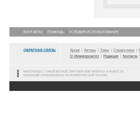
КОНТАКТЫ
ПОМОЩЬ
УСЛОВИЯ ИСПОЛЬЗОВАНИЯ
ОБРАТНАЯ СВЯЗЬ
Архив
Авторы
Темы
Справочники
О «Коммерсанте»
Редакция
Контакты
МАТЕРИАЛЫ С ТАКОЙ МЕТКОЙ, ПАРТНЕРСКИЕ ПРОЕКТЫ И НОВОСТИ
КОМПАНИЙ ОПУБЛИКОВАНЫ НА КОММЕРЧЕСКОЙ ОСНОВЕ