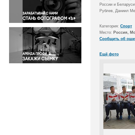
Правосудие
России и Беларуси
Рублев, Даниил Ме
Происшествия и конфликты
Религия
Категория:
Спорт
Светская жизнь
Место:
Россия, М
Спорт
Сообщить об оши
Экология
Экономика и бизнес
Ещё фото