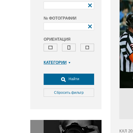
№ ФОТОГРАФИИ
ОРИЕНТАЦИЯ
КАТЕГОРИИ
Армия и ВПК
Досуг, туризм и отдых
Найти
Культура
Медицина
Сбросить фильтр
Наука
Образование
Общество
Окружающая среда
Политика
КХЛ 20