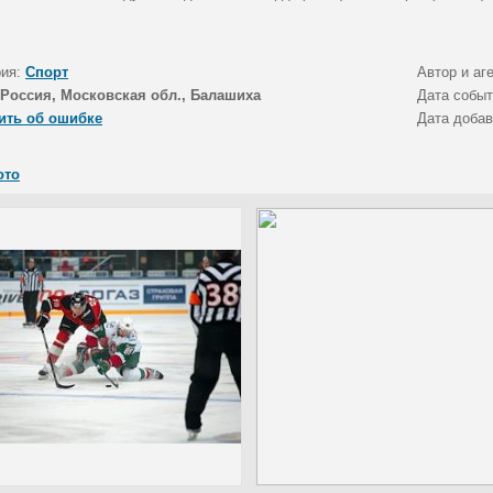
рия:
Спорт
Автор и аг
Россия, Московская обл., Балашиха
Дата собы
ить об ошибке
Дата доба
ото