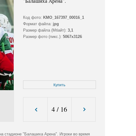
"Балашиха Арена".
Код фото:
KMO_167397_00016_1
Формат файла:
jpg
Размер файла (Мбайт):
3,1
Размер фото (пикс.):
5067x3126
Купить
4
/
16
на стадионе "Балашиха Арена". Игроки во время