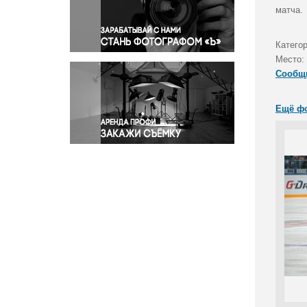
Правосудие
матча.
Происшествия и конфликты
Религия
Катего
Место:
Светская жизнь
Сообщ
Спорт
Экология
Ещё ф
Экономика и бизнес