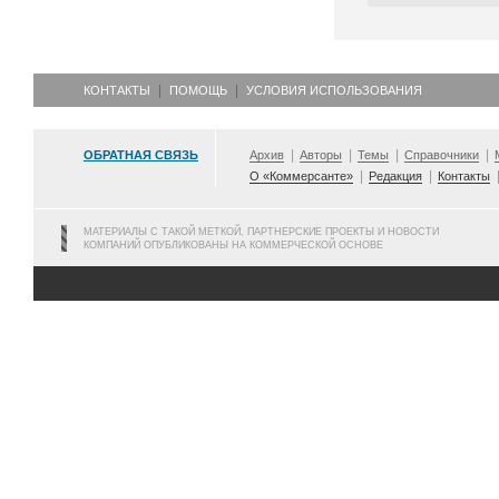
КОНТАКТЫ
ПОМОЩЬ
УСЛОВИЯ ИСПОЛЬЗОВАНИЯ
ОБРАТНАЯ СВЯЗЬ
Архив
Авторы
Темы
Справочники
О «Коммерсанте»
Редакция
Контакты
МАТЕРИАЛЫ С ТАКОЙ МЕТКОЙ, ПАРТНЕРСКИЕ ПРОЕКТЫ И НОВОСТИ
КОМПАНИЙ ОПУБЛИКОВАНЫ НА КОММЕРЧЕСКОЙ ОСНОВЕ