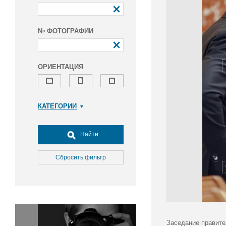
№ ФОТОГРАФИИ
ОРИЕНТАЦИЯ
КАТЕГОРИИ
Армия и ВПК
Досуг, туризм и отдых
Найти
Культура
Медицина
Сбросить фильтр
Наука
Образование
Общество
Окружающая среда
Политика
Заседание правите