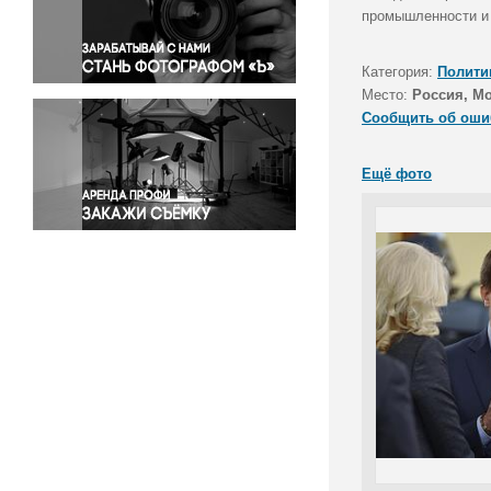
Правосудие
промышленности и 
Происшествия и конфликты
Религия
Категория:
Полити
Место:
Россия, М
Светская жизнь
Сообщить об оши
Спорт
Экология
Ещё фото
Экономика и бизнес