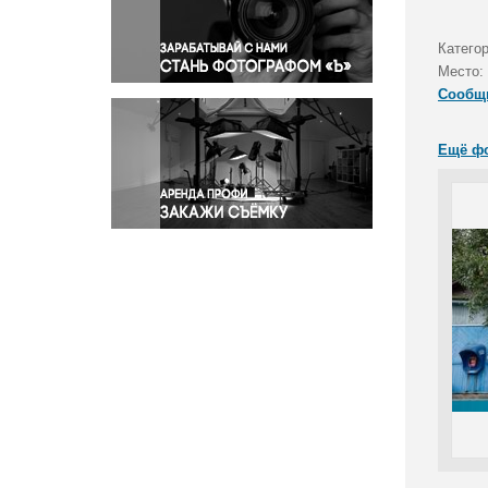
Правосудие
Происшествия и конфликты
Катего
Религия
Место:
Сообщ
Светская жизнь
Спорт
Ещё ф
Экология
Экономика и бизнес