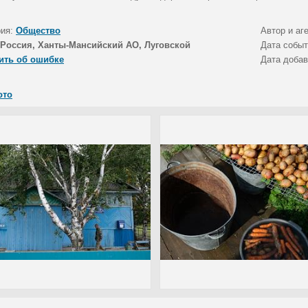
рия:
Общество
Автор и аг
Россия, Ханты-Мансийский АО, Луговской
Дата собы
ить об ошибке
Дата доба
ото