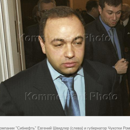
компании "Сибнефть" Евгений Швидлер (слева) и губернатор Чукотки Ром