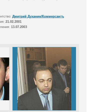
ентство:
Дмитрий Духанин/Коммерсантъ
тия:
21.02.2001
вления:
13.07.2003