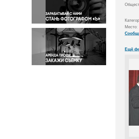
Правосудие
Общест
Происшествия и конфликты
Религия
Категор
Место:
Светская жизнь
Сообщ
Спорт
Экология
Ещё ф
Экономика и бизнес