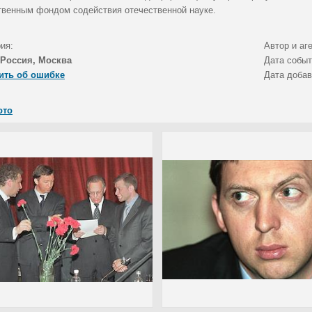
венным фондом содействия отечественной науке.
ия:
Автор и аг
Россия, Москва
Дата собы
ить об ошибке
Дата доба
ото