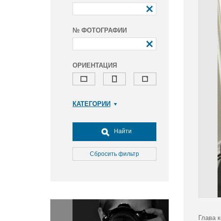
№ ФОТОГРАФИИ
ОРИЕНТАЦИЯ
КАТЕГОРИИ
Армия и ВПК
Досуг, туризм и отдых
Найти
Культура
Медицина
Сбросить фильтр
Наука
Образование
Общество
Окружающая среда
Политика
Глава 