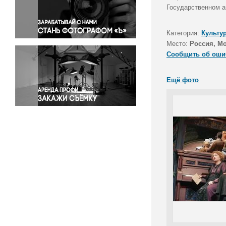
Правосудие
Государственном а
Происшествия и конфликты
Религия
Категория:
Культу
Место:
Россия, М
Светская жизнь
Сообщить об оши
Спорт
Экология
Ещё фото
Экономика и бизнес