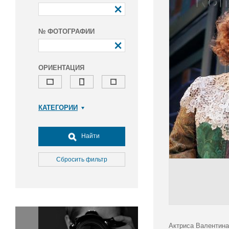
№ ФОТОГРАФИИ
ОРИЕНТАЦИЯ
КАТЕГОРИИ
Армия и ВПК
Досуг, туризм и отдых
Найти
Культура
Медицина
Сбросить фильтр
Наука
Образование
Общество
Окружающая среда
Политика
Актриса Валентина