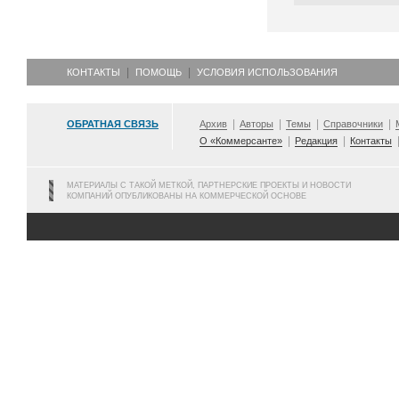
КОНТАКТЫ
ПОМОЩЬ
УСЛОВИЯ ИСПОЛЬЗОВАНИЯ
ОБРАТНАЯ СВЯЗЬ
Архив
Авторы
Темы
Справочники
О «Коммерсанте»
Редакция
Контакты
МАТЕРИАЛЫ С ТАКОЙ МЕТКОЙ, ПАРТНЕРСКИЕ ПРОЕКТЫ И НОВОСТИ
КОМПАНИЙ ОПУБЛИКОВАНЫ НА КОММЕРЧЕСКОЙ ОСНОВЕ