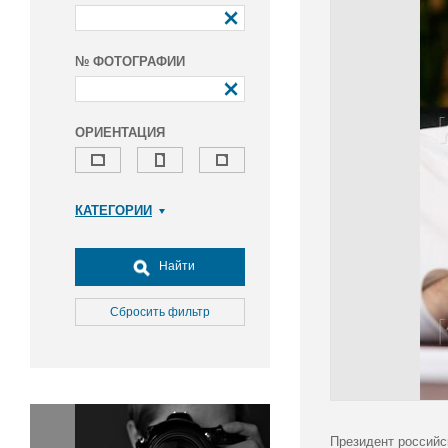
№ ФОТОГРАФИИ
ОРИЕНТАЦИЯ
КАТЕГОРИИ
Армия и ВПК
Досуг, туризм и отдых
Найти
Культура
Медицина
Сбросить фильтр
Наука
Образование
Общество
Окружающая среда
Политика
Президент российс