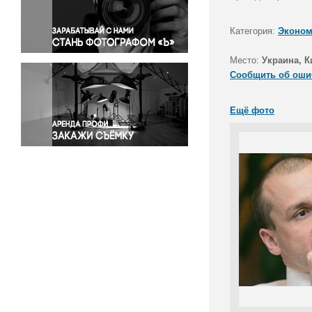
Правосудие
Происшествия и конфликты
Категория:
Эконом
Религия
Место:
Украина, К
Светская жизнь
Сообщить об оши
Спорт
Экология
Ещё фото
Экономика и бизнес