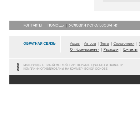
КОНТАКТЫ
ПОМОЩЬ
УСЛОВИЯ ИСПОЛЬЗОВАНИЯ
ОБРАТНАЯ СВЯЗЬ
Архив
Авторы
Темы
Справочники
О «Коммерсанте»
Редакция
Контакты
МАТЕРИАЛЫ С ТАКОЙ МЕТКОЙ, ПАРТНЕРСКИЕ ПРОЕКТЫ И НОВОСТИ
КОМПАНИЙ ОПУБЛИКОВАНЫ НА КОММЕРЧЕСКОЙ ОСНОВЕ