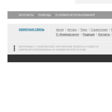
КОНТАКТЫ
ПОМОЩЬ
УСЛОВИЯ ИСПОЛЬЗОВАНИЯ
ОБРАТНАЯ СВЯЗЬ
Архив
Авторы
Темы
Справочники
О «Коммерсанте»
Редакция
Контакты
МАТЕРИАЛЫ С ТАКОЙ МЕТКОЙ, ПАРТНЕРСКИЕ ПРОЕКТЫ И НОВОСТИ
КОМПАНИЙ ОПУБЛИКОВАНЫ НА КОММЕРЧЕСКОЙ ОСНОВЕ