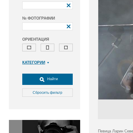
№ ФОТОГРАФИИ
ОРИЕНТАЦИЯ
КАТЕГОРИИ
Армия и ВПК
Досуг, туризм и отдых
Найти
Культура
Медицина
Сбросить фильтр
Наука
Образование
Общество
Окружающая среда
Политика
Певица Ларин Севе