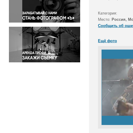
Правосудие
Происшествия и конфликты
Категория:
Религия
Место:
Россия, М
Сообщить об оши
Светская жизнь
Спорт
Ещё фото
Экология
Экономика и бизнес