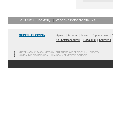
КОНТАКТЫ
ПОМОЩЬ
УСЛОВИЯ ИСПОЛЬЗОВАНИЯ
ОБРАТНАЯ СВЯЗЬ
Архив
Авторы
Темы
Справочники
О «Коммерсанте»
Редакция
Контакты
МАТЕРИАЛЫ С ТАКОЙ МЕТКОЙ, ПАРТНЕРСКИЕ ПРОЕКТЫ И НОВОСТИ
КОМПАНИЙ ОПУБЛИКОВАНЫ НА КОММЕРЧЕСКОЙ ОСНОВЕ