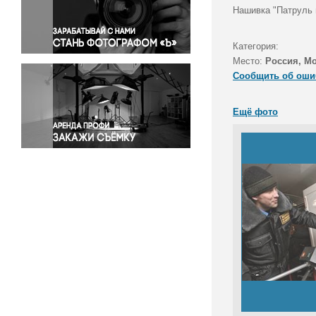
Правосудие
Нашивка "Патруль 
Происшествия и конфликты
Религия
Категория:
Место:
Россия, М
Светская жизнь
Сообщить об оши
Спорт
Экология
Ещё фото
Экономика и бизнес