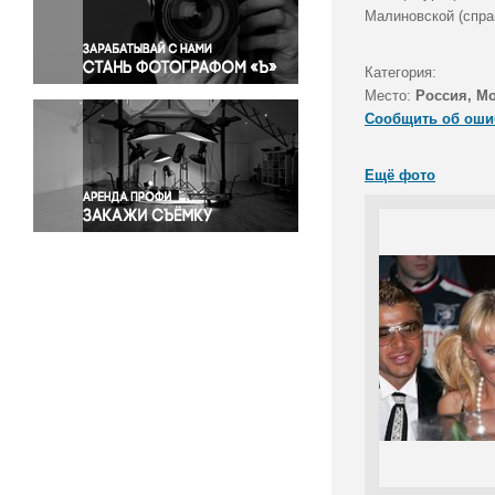
Правосудие
Малиновской (справ
Происшествия и конфликты
Религия
Категория:
Место:
Россия, Мо
Светская жизнь
Сообщить об оши
Спорт
Экология
Ещё фото
Экономика и бизнес