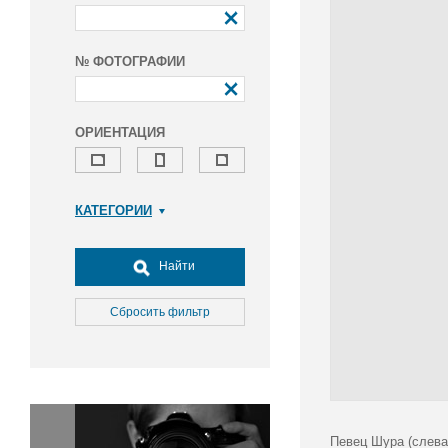
№ ФОТОГРАФИИ
ОРИЕНТАЦИЯ
КАТЕГОРИИ
Армия и ВПК
Досуг, туризм и отдых
Найти
Культура
Медицина
Сбросить фильтр
Наука
Образование
Общество
Окружающая среда
Политика
Певец Шура (слева