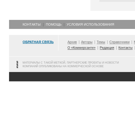
КОНТАКТЫ
ПОМОЩЬ
УСЛОВИЯ ИСПОЛЬЗОВАНИЯ
ОБРАТНАЯ СВЯЗЬ
Архив
Авторы
Темы
Справочники
О «Коммерсанте»
Редакция
Контакты
МАТЕРИАЛЫ С ТАКОЙ МЕТКОЙ, ПАРТНЕРСКИЕ ПРОЕКТЫ И НОВОСТИ
КОМПАНИЙ ОПУБЛИКОВАНЫ НА КОММЕРЧЕСКОЙ ОСНОВЕ