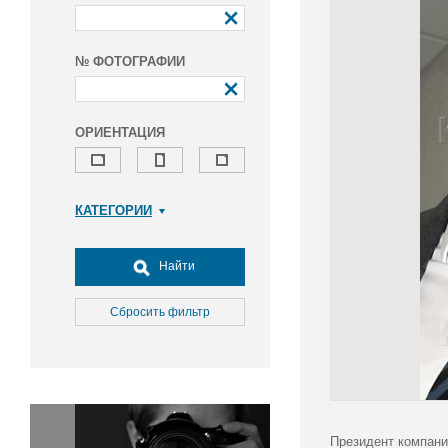
№ ФОТОГРАФИИ
ОРИЕНТАЦИЯ
КАТЕГОРИИ
Армия и ВПК
Досуг, туризм и отдых
Найти
Культура
Медицина
Сбросить фильтр
Наука
Образование
Общество
Окружающая среда
Политика
Президент компани