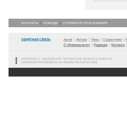
КОНТАКТЫ
ПОМОЩЬ
УСЛОВИЯ ИСПОЛЬЗОВАНИЯ
ОБРАТНАЯ СВЯЗЬ
Архив
Авторы
Темы
Справочники
О «Коммерсанте»
Редакция
Контакты
МАТЕРИАЛЫ С ТАКОЙ МЕТКОЙ, ПАРТНЕРСКИЕ ПРОЕКТЫ И НОВОСТИ
КОМПАНИЙ ОПУБЛИКОВАНЫ НА КОММЕРЧЕСКОЙ ОСНОВЕ