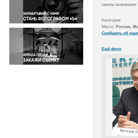
Правосудие
законы выживания 
Происшествия и конфликты
Религия
Категория:
Место:
Россия, М
Светская жизнь
Сообщить об оши
Спорт
Экология
Ещё фото
Экономика и бизнес