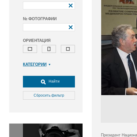
№ ФОТОГРАФИИ
ОРИЕНТАЦИЯ
КАТЕГОРИИ
Армия и ВПК
Досуг, туризм и отдых
Найти
Культура
Медицина
Сбросить фильтр
Наука
Образование
Общество
Окружающая среда
Политика
Президент Национа