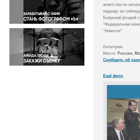
Правосудие
агентства по печа
надзору за соблюд
Происшествия и конфликты
Боярский (второй 
Религия
"Федеральная конк
Светская жизнь
"Новости".
Спорт
Экология
Категория:
Экономика и бизнес
Место:
Россия, М
Сообщить об оши
Ещё фото