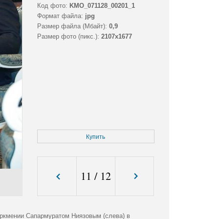
Код фото:
KMO_071128_00201_1
Формат файла:
jpg
Размер файла (Мбайт):
0,9
Размер фото (пикс.):
2107x1677
Купить
11
/
12
уркмении Сапармуратом Ниязовым (слева) в