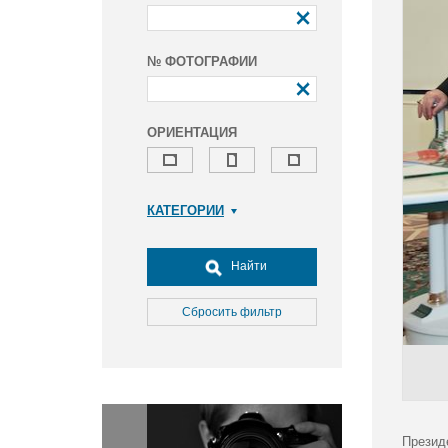
№ ФОТОГРАФИИ
ОРИЕНТАЦИЯ
КАТЕГОРИИ
Армия и ВПК
Досуг, туризм и отдых
Найти
Культура
Медицина
Сбросить фильтр
Наука
Образование
Общество
Окружающая среда
Политика
Презид