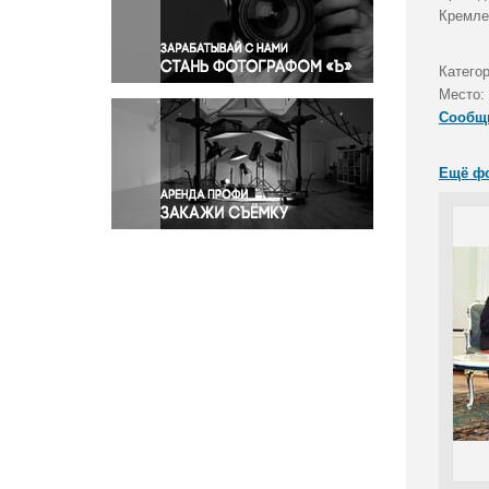
Правосудие
Кремле
Происшествия и конфликты
Религия
Категор
Место:
Светская жизнь
Сообщ
Спорт
Экология
Ещё ф
Экономика и бизнес