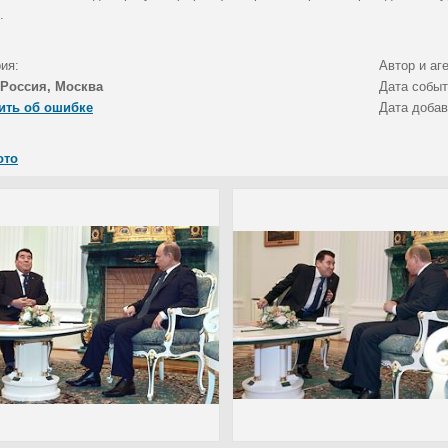
.
ия:
Автор и аг
Россия, Москва
Дата собы
ить об ошибке
Дата доба
ото