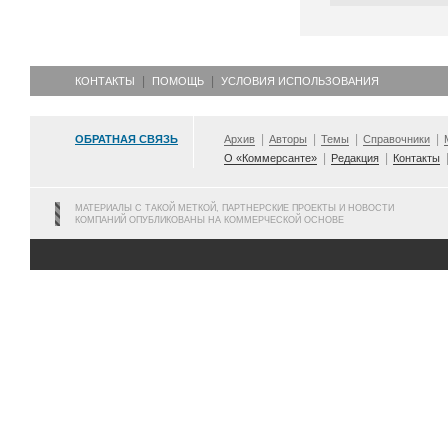
КОНТАКТЫ
ПОМОЩЬ
УСЛОВИЯ ИСПОЛЬЗОВАНИЯ
ОБРАТНАЯ СВЯЗЬ
Архив
Авторы
Темы
Справочники
О «Коммерсанте»
Редакция
Контакты
МАТЕРИАЛЫ С ТАКОЙ МЕТКОЙ, ПАРТНЕРСКИЕ ПРОЕКТЫ И НОВОСТИ
КОМПАНИЙ ОПУБЛИКОВАНЫ НА КОММЕРЧЕСКОЙ ОСНОВЕ