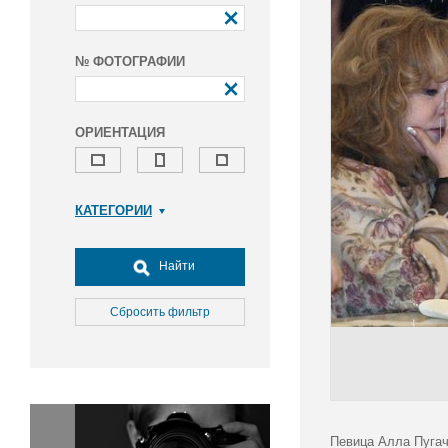
№ ФОТОГРАФИИ
ОРИЕНТАЦИЯ
КАТЕГОРИИ
Армия и ВПК
Досуг, туризм и отдых
Найти
Культура
Медицина
Сбросить фильтр
Наука
Образование
Общество
Окружающая среда
Политика
Певица Алла Пугач