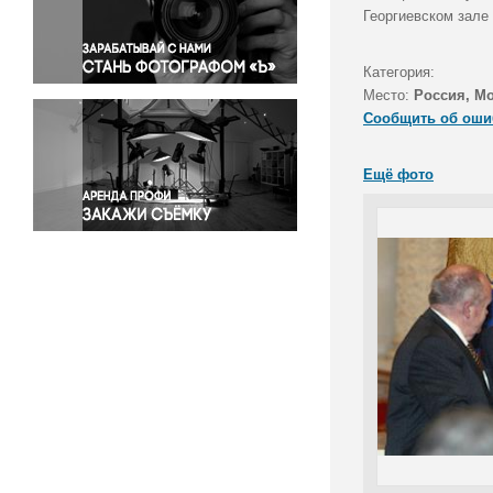
Правосудие
Георгиевском зале
Происшествия и конфликты
Религия
Категория:
Место:
Россия, М
Светская жизнь
Сообщить об оши
Спорт
Экология
Ещё фото
Экономика и бизнес