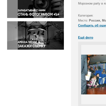
Правосудие
Морозном party в я
Происшествия и конфликты
Религия
Категория:
Место:
Россия, Мо
Светская жизнь
Сообщить об оши
Спорт
Экология
Ещё фото
Экономика и бизнес