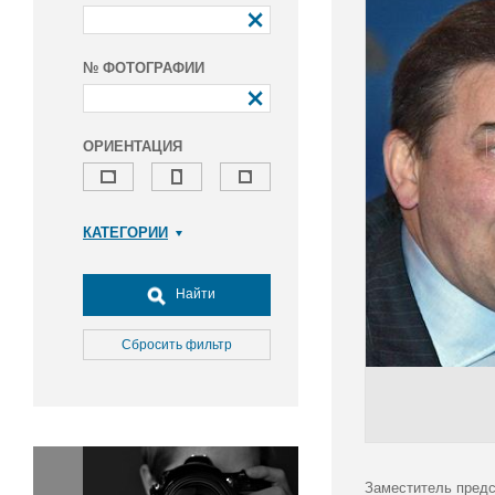
№ ФОТОГРАФИИ
ОРИЕНТАЦИЯ
КАТЕГОРИИ
Армия и ВПК
Досуг, туризм и отдых
Найти
Культура
Медицина
Сбросить фильтр
Наука
Образование
Общество
Окружающая среда
Политика
Заместитель предс