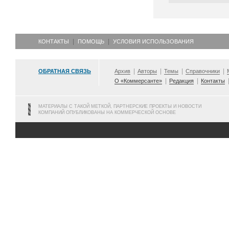
КОНТАКТЫ
ПОМОЩЬ
УСЛОВИЯ ИСПОЛЬЗОВАНИЯ
ОБРАТНАЯ СВЯЗЬ
Архив
Авторы
Темы
Справочники
О «Коммерсанте»
Редакция
Контакты
МАТЕРИАЛЫ С ТАКОЙ МЕТКОЙ, ПАРТНЕРСКИЕ ПРОЕКТЫ И НОВОСТИ
КОМПАНИЙ ОПУБЛИКОВАНЫ НА КОММЕРЧЕСКОЙ ОСНОВЕ