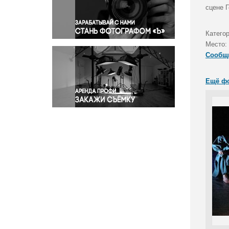
Правосудие
сцене 
Происшествия и конфликты
Религия
Категор
Место:
Светская жизнь
Сообщ
Спорт
Экология
Ещё ф
Экономика и бизнес