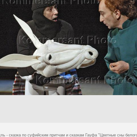
кль - сказка по суфийским притчам и сказкам Гауфа "Цветные сны белог