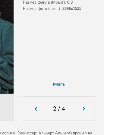
Размер файла (Мбайт):
0,9
Размер фото (пикс.):
2296x1535
Купить
2
/
4
о ослика" (режиссёр: Альберт Альберт) прошел на