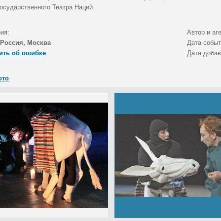
Государственного Театра Наций.
ия:
Автор и аг
Россия, Москва
Дата собы
ить об ошибке
Дата доба
ото